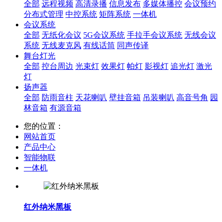
全部
远程视频
高清录播
信息发布
多媒体播控
会议预约
分布式管理
中控系统
矩阵系统
一体机
会议系统
全部
无纸化会议
5G会议系统
手拉手会议系统
无线会议
系统
无线麦克风
有线话筒
同声传译
舞台灯光
全部
控台周边
光束灯
效果灯
帕灯
影视灯
追光灯
激光
灯
扬声器
全部
防雨音柱
天花喇叭
壁挂音箱
吊装喇叭
高音号角
园
林音箱
有源音箱
您的位置：
网站首页
产品中心
智能物联
一体机
红外纳米黑板