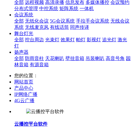
全部
远程视频
高清录播
信息发布
多媒体播控
会议预约
分布式管理
中控系统
矩阵系统
一体机
会议系统
全部
无纸化会议
5G会议系统
手拉手会议系统
无线会议
系统
无线麦克风
有线话筒
同声传译
舞台灯光
全部
控台周边
光束灯
效果灯
帕灯
影视灯
追光灯
激光
灯
扬声器
全部
防雨音柱
天花喇叭
壁挂音箱
吊装喇叭
高音号角
园
林音箱
有源音箱
您的位置：
网站首页
产品中心
IP网络广播
4G云广播
云播控平台软件