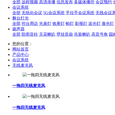
全部
远程视频
高清录播
信息发布
多媒体播控
会议预约
会议系统
全部
无纸化会议
5G会议系统
手拉手会议系统
无线会议
舞台灯光
全部
控台周边
光束灯
效果灯
帕灯
影视灯
追光灯
激光灯
扬声器
全部
防雨音柱
天花喇叭
壁挂音箱
吊装喇叭
高音号角
园
您的位置：
网站首页
产品中心
会议系统
无线麦克风
一拖四无线麦克风
一拖四无线麦克风