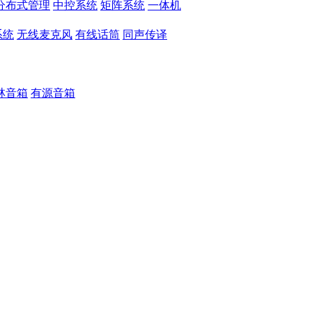
分布式管理
中控系统
矩阵系统
一体机
系统
无线麦克风
有线话筒
同声传译
林音箱
有源音箱