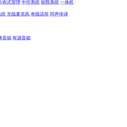
分布式管理
中控系统
矩阵系统
一体机
系统
无线麦克风
有线话筒
同声传译
林音箱
有源音箱