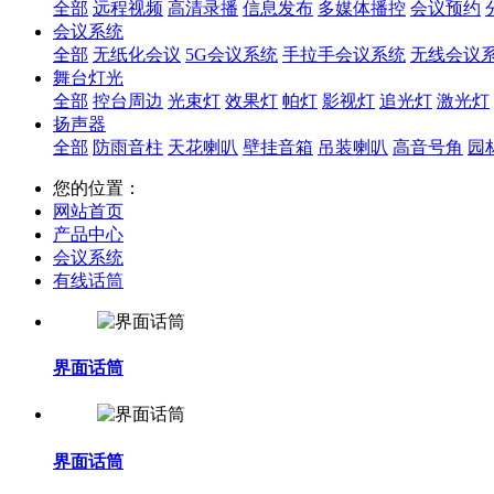
全部
远程视频
高清录播
信息发布
多媒体播控
会议预约
会议系统
全部
无纸化会议
5G会议系统
手拉手会议系统
无线会议
舞台灯光
全部
控台周边
光束灯
效果灯
帕灯
影视灯
追光灯
激光灯
扬声器
全部
防雨音柱
天花喇叭
壁挂音箱
吊装喇叭
高音号角
园
您的位置：
网站首页
产品中心
会议系统
有线话筒
界面话筒
界面话筒