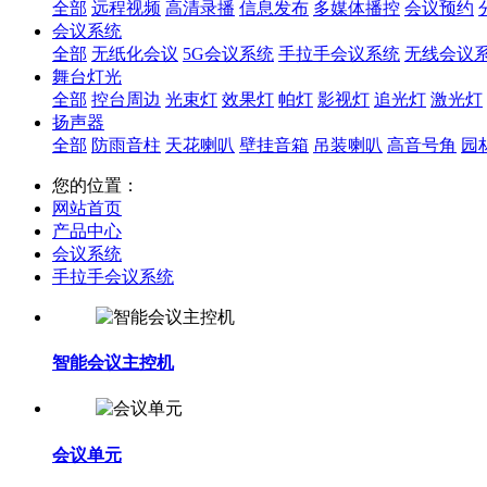
全部
远程视频
高清录播
信息发布
多媒体播控
会议预约
会议系统
全部
无纸化会议
5G会议系统
手拉手会议系统
无线会议
舞台灯光
全部
控台周边
光束灯
效果灯
帕灯
影视灯
追光灯
激光灯
扬声器
全部
防雨音柱
天花喇叭
壁挂音箱
吊装喇叭
高音号角
园
您的位置：
网站首页
产品中心
会议系统
手拉手会议系统
智能会议主控机
会议单元