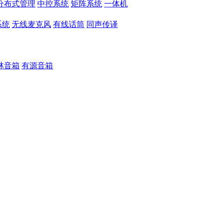
分布式管理
中控系统
矩阵系统
一体机
系统
无线麦克风
有线话筒
同声传译
林音箱
有源音箱