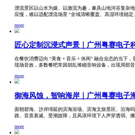
漂流景区以山水为媒、以激流为趣，兼具山地河谷复杂地
应慢，难以适配漂流场景 “全域清晰覆盖、高湿环境稳定、
more
匠心定制沉浸式声景｜广州粤赛电子
在餐饮消费迈向 “美食 + 音乐 + 休闲” 融合业态
现场音效，多数餐吧常因胡乱堆砌音响设备，出现局部音量
more
御海风蚀，智响海岸｜广州粤赛电子海滨
面朝碧海、沙岸绵延的滨海浴场、滨海文旅景区、沿海码
路、音质衰减、受潮故障，且风浪环境下人声穿透弱、播报
more