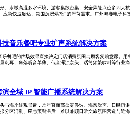
形、水域高湿多水环境、游客集散密集、安全风险点位多四大核
应急快速触达、氛围沉浸烘托” 的严苛需求。广州粤赛电子科技有限
科技音乐餐吧专业扩声系统解决方案
的当下，音乐餐吧的声场效果直接决定门店消费氛围与顾客复购意愿
刺耳、角落听音单薄、低音浑浊轰头、话筒频繁啸叫等行业痛点。
全域 IP 智能广播系统解决方案
头与海岸线观景带，常年直面高盐雾侵蚀、海风噪声、日晒雨淋
分区混乱、应急预警滞后，难以兼顾日常文旅氛围营造与近海安全