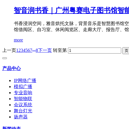
智音润书香｜广州粤赛电子图书馆智
书香浸润空间，雅音烘托文脉，背景音乐是智慧图书馆空
馆借阅区、自习室、休闲阅览区、走廊大厅、报告厅、馆藏库
more
...
上一页
1
2
3
4
5
6
7
8
下一页
转至第
产品中心
IP网络广播
模拟广播
专业音响
智能物联
会议系统
舞台灯光
扬声器
新闻动态