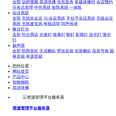
全部
远程视频
高清录播
信息发布
多媒体播控
会议预约
分布式管理
中控系统
矩阵系统
一体机
会议系统
全部
无纸化会议
5G会议系统
手拉手会议系统
无线会议
系统
无线麦克风
有线话筒
同声传译
舞台灯光
全部
控台周边
光束灯
效果灯
帕灯
影视灯
追光灯
激光
灯
扬声器
全部
防雨音柱
天花喇叭
壁挂音箱
吊装喇叭
高音号角
园
林音箱
有源音箱
您的位置：
网站首页
产品中心
智能物联
高清录播
资源管理平台服务器