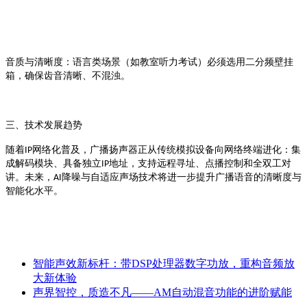
音质与清晰度
：语言类场景（如教室听力考试）必须选用二分频壁挂
箱，确保齿音清晰、不混浊
。
三、技术发展趋势
网络化普及，广播扬声器正从传统模拟设备向网络终端进化：集
随着
IP
成解码模块、具备独立
地址，支持远程寻址、点播控制和全双工对
IP
讲
降噪与自适应声场技术将进一步提升广播语音的清晰度与
。未来，
AI
智能化水平。
智能声效新标杆：带DSP处理器数字功放，重构音频放
大新体验
声界智控，质造不凡——AM自动混音功能的进阶赋能