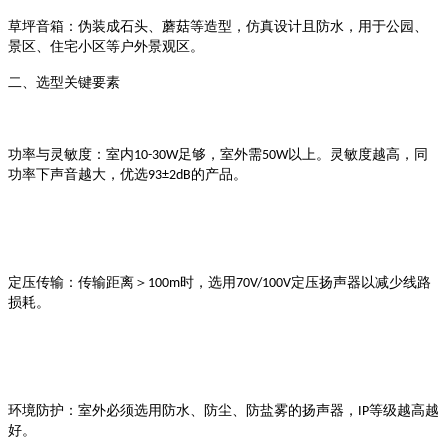
草坪音箱
：伪装成石头、蘑菇等造型，仿真设计且防水，用于公园、
景区、住宅小区等户外景观区
。
二、选型关键要素
足够，室外需
以上
功率与灵敏度
：室内
10-30W
50W
。灵敏度越高，同
的产品
功率下声音越大，优选
93±2dB
。
时，选用
定压扬声器以减少线路
定压传输
：传输距离＞
100m
70V/100V
损耗
。
等级越高越
环境防护
：室外必须选用防水、防尘、防盐雾的扬声器，
IP
好
。