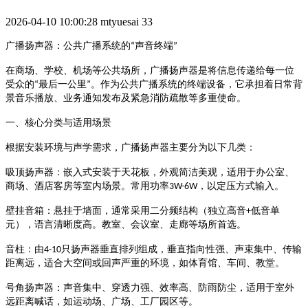
2026-04-10 10:00:28
mtyuesai
33
声音终端
广播扬声器：公共广播系统的
“
”
在商场、学校、机场等公共场所，广播扬声器是将信息传递给每一位
最后一公里
。作为公共广播系统的终端设备，它承担着日常背
受众的
“
”
景音乐播放、业务通知发布及紧急消防疏散等多重使命
。
一、核心分类与适用场景
根据安装环境与声学需求，广播扬声器主要分为以下几类：
吸顶扬声器
：嵌入式安装于天花板，外观简洁美观，适用于办公室、
，以定压方式输入
商场、酒店客房等室内场景。常用功率
3W-6W
。
低音单
壁挂音箱
：悬挂于墙面，通常采用二分频结构（独立高音
+
元），语言清晰度高。教室、会议室、走廊等场所首选
。
只扬声器垂直排列组成，垂直指向性强、声束集中、传输
音柱
：由
4-10
距离远，适合大空间或回声严重的环境，如体育馆、车间、教堂
。
号角扬声器
：声音集中、穿透力强、效率高、防雨防尘，适用于室外
远距离喊话，如运动场、广场、工厂园区等
。