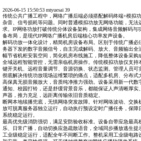
2026-06-15 15:50:53
mtyuesai
39
传统公共广播工程中，网络广播后端必须搭配解码终端+模拟
杂音、信号损耗等问题。同时普通模拟功放无网络功能，无法
求。IP网络功放打破传统分体设备架构，集成网络音频解码与
备布局，是现代IP网络广播机房后端核心功率发声设备。
解码功放一体化设计，精简机房设备布局。区别于传统广播必
务器下发的数字音频信号，自主完成解码、放大、音频输出全
幅节省机柜安装空间，简化机房布线施工，降低整体设备采购
全域远程智能管控，无需亲临机房操作。传统模拟功放仅支持本
键开关机、远程音量调节、音源切换、状态监测。管理人员可
彻底解决传统功放现场运维繁琐的痛点，适配多机房、分布式
高保真无损音频放大，音质纯净推力强劲。设备采用新一代数
通知、校园打铃，还是舒缓背景音乐，都能保证人声清晰厚实
声器，推力充足，远距离传输依旧音质稳定。
断网本地续播兜底，无惧网络突发故障。针对网络波动、交换
放可脱离服务器独立运行，自动执行预设定时广播任务，保障
系统稳定运行。
最高优先级消防强切，满足安防验收标准。设备自带应急最高
乐、日常广播，自动切换应急疏散语音，全域同步播放逃生提
工业级稳定运行，适配全年不间断工作。整机采用工业级电路