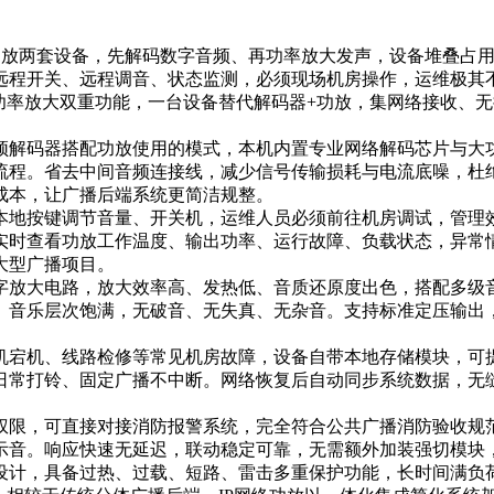
功放两套设备，先解码数字音频、再功率放大发声，设备堆叠占
远程开关、远程调音、状态监测，必须现场机房操作，运维极其
功率放大双重功能，一台设备替代解码器+功放，集网络接收、
须解码器搭配功放使用的模式，本机内置专业网络解码芯片与大
流程。省去中间音频连接线，减少信号传输损耗与电流底噪，杜
成本，让广播后端系统更简洁规整。
地按键调节音量、开关机，运维人员必须前往机房调试，管理效率
实时查看功放工作温度、输出功率、运行故障、负载状态，异常
大型广播项目。
字放大电路，放大效率高、发热低、音质还原度出色，搭配多级
、音乐层次饱满，无破音、无失真、无杂音。支持标准定压输出
机宕机、线路检修等常见机房故障，设备自带本地存储模块，可
日常打铃、固定广播不中断。网络恢复后自动同步系统数据，无
权限，可直接对接消防报警系统，完全符合公共广播消防验收规
示音。响应快速无延迟，联动稳定可靠，无需额外加装强切模块
设计，具备过热、过载、短路、雷击多重保护功能，长时间满负