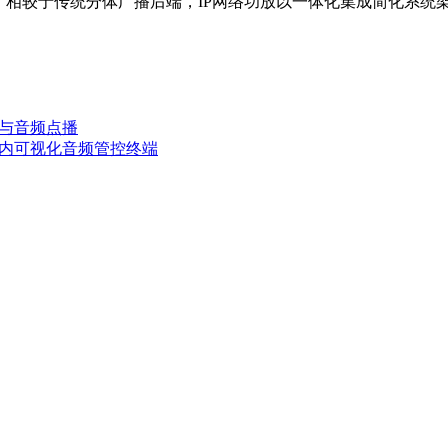
。相较于传统分体广播后端，IP网络功放以一体化集成简化系统
大与音频点播
室内可视化音频管控终端