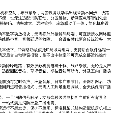
用机柜空间，布线繁杂，两套设备联动易出现音频不同步、线路
不便，也无法适配消防联动、分区管控、断网应急等智能化需
无损解码、功率放大、远程管控、应急联动于一体，简化机房设
功率数字功放模块，无需额外外接解码终端，可直接接收网络服
绝线路串音、音频延迟等故障。一台设备替代两台传统设备，大
低下。IP网络功放依托IP局域网组网，支持后台软件远程一
情况后台自动弹窗报警，足不出中控室即可完成全部运维操作，
音频降噪电路，有效屏蔽机房电磁干扰、线路杂波。无论是人声
，适配园区音柱、草坪音箱、壁挂音箱等所有户外及室内广播扬
提前预存定时铃声、应急音频、日常广播节目。全网断网后，功
缝回归远程管控模式，无需人工到场重启调试，全天候保障广播
范。一旦消防信号触发，功放毫秒级强制切断当前所有背景音
，一站式满足消防应急广播刚需。
荷运行不易发烫、保护不跳闸。标准机架式结构适配机房机柜上