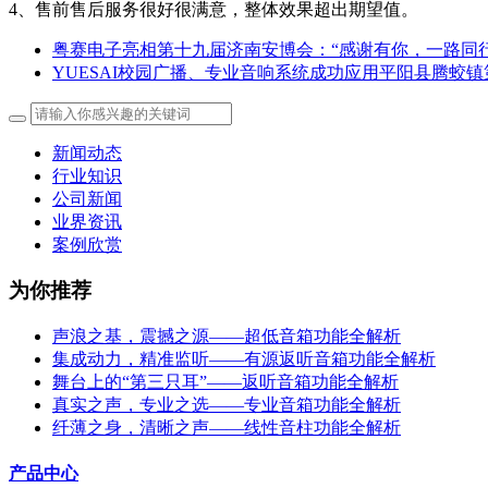
4、售前售后服务很好很满意，整体效果超出期望值。
粤赛电子亮相第十九届济南安博会：“感谢有你，一路同行
YUESAI校园广播、专业音响系统成功应用平阳县腾蛟
新闻动态
行业知识
公司新闻
业界资讯
案例欣赏
为你推荐
声浪之基，震撼之源——超低音箱功能全解析
集成动力，精准监听——有源返听音箱功能全解析
舞台上的“第三只耳”——返听音箱功能全解析
真实之声，专业之选——专业音箱功能全解析
纤薄之身，清晰之声——线性音柱功能全解析
产品中心