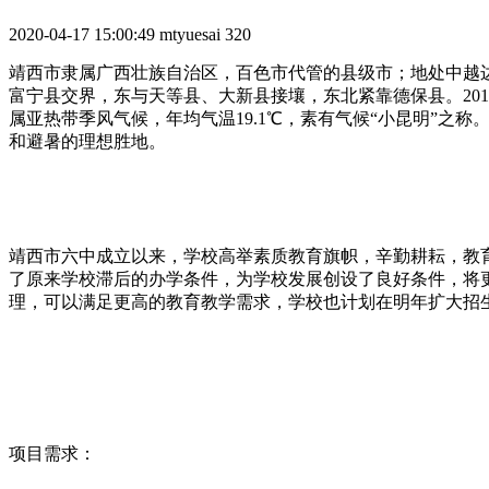
2020-04-17 15:00:49
mtyuesai
320
靖西市隶属广西壮族自治区，百色市代管的县级市；地处中越边
富宁县交界，东与天等县、大新县接壤，东北紧靠德保县。2011
属亚热带季风气候，年均气温19.1℃，素有气候“小昆明”之
和避暑的理想胜地。
靖西市六中成立以来，学校高举素质教育旗帜，辛勤耕耘，教
了原来学校滞后的办学条件，为学校发展创设了良好条件，将
理，可以满足更高的教育教学需求，学校也计划在明年扩大招生规
项目需求：