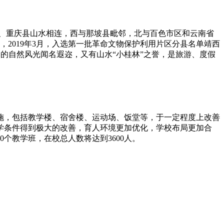
县、重庆县山水相连，西与那坡县毗邻，北与百色市区和云南省
区，2019年3月，入选第一批革命文物保护利用片区分县名单靖西
春的自然风光闻名遐迩，又有山水“小桂林”之誉，是旅游、度假
施，包括教学楼、宿舍楼、运动场、饭堂等，于一定程度上改善
学条件得到极大的改善，育人环境更加优化，学校布局更加合
个教学班，在校总人数将达到3600人。