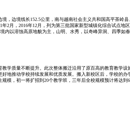
境，边境线长152.5公里，南与越南社会主义共和国高平茶岭
年2月，2016年12月，列为第三批国家新型城镇化综合试点地
称。境内以溶蚀高原地貌为主，山明、水秀，以奇峰异洞、四季如
育教学质量不断提升。此次整体搬迁沿用了原百高的教育教学设
更好地推动学校持续发展和优质发展。搬入新校区后，学校的办
模，初一将扩招到20个教学班，三年后全校规模预计将达到60