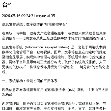
台”
2026-05-16 09:24:31
mtyuesai
35
智能播控平台
信息发布系统：数字媒体的
“
”
在商场、写字楼、政务大厅或交通枢纽中，各类显示屏承载着信息传
信息发布系统正是这些数字媒体背后的
智能播控平台
。
递的使命
——
“
”
）是一套基于网络技术的
信息发布系统（
Information Displayed System
数字化信息管理平台，它将视频、图片、文字等信息在指定时间推送
至指定显示屏，实现集中管理与远程控制
。系统通常由中心控制服务
器、网络平台和显示终端三大部分构成，取代了传统海报张贴、人工
云端管控、一键分发
的智能化流
更换的低效模式，将信息发布升级为
“
”
程
。
一、系统架构：云端协同的三层体系
服务器（
）架构
现代信息发布系统普遍采用浏览器
/
B/S
，主要由三大层
次构成：
内容管理层
：用户通过网页浏览器登录管理后台，完成素材上传、节
目编排、审核发布等操作。平台支持视频、图片、文字、音频等多种