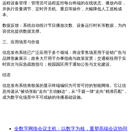
远程设备管理
：管理员可远程监控每台终端的在线状态、播放内容，
并执行音量调节、定时开关机、重启等操作，大幅降低人工巡检成
本
。
数据反馈
：系统自动统计节目播放次数、设备运行时长等数据，为内
容优化提供数据支撑
。
三、应用场景与价值
信息发布系统已广泛应用于多个领域：商业零售场景用于促销广告与
品牌形象展示；政务大厅用于办事指南与政策宣贯；交通枢纽用于实
时班次与应急疏散指引；校园园区用于通知公告与文化建设
。
结语
信息发布系统将散落的显示终端编织为可管可控的智能网络。它让信
被动张贴
走向
主动触达
，从
千篇一律
走向
精准匹配
，
息传递从
“
”
“
”
“
”
“
”
成为数字化场景中不可或缺的传播基础设施。
全数字网络会议主机：以数字为核，重塑高端会议协同