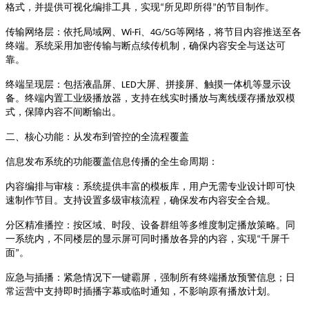
所见即所得
的节目制作
格式，并提供可视化编排工具，实现
“
”
。
、
等网络，将节目内容推送至各
传输网络层
：依托局域网、
Wi-Fi
4G/5G
终端。系统采用加密传输与断点续传机制，确保内容安全与送达可
靠
。
大屏、拼接屏、触摸一体机等显示设
终端呈现层
：包括液晶屏、
LED
备。终端内置工业级播放器，支持在线实时播放与离线缓存播放双模
式，保障内容不间断输出
。
二、核心功能：从发布到管控的全流程覆盖
信息发布系统的功能覆盖信息传播的全生命周期
：
内容编排与审核
：系统提供丰富的模板库，用户无需专业设计即可快
速制作节目。支持设置多级审核流程，确保发布内容安全合规
。
分区精准播控
：按区域、时段、设备群组等多维度制定播放策略。同
千屏千
一系统内，不同楼层的显示屏可同时播放各异的内容，实现
“
面
”
。
应急与插播
：紧急情况下一键霸屏，强制所有终端播放预警信息；日
常运营中支持即时插播字幕或临时通知，不影响原有播放计划
。