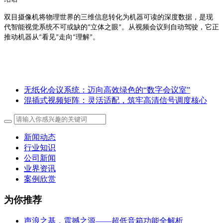
双目摄像机将物理世界的三维信息转化为机器可读的深度数据，是现
立体之眼
。从视频会议到自动驾驶，它正
代智能视觉系统不可或缺的
“
”
推动机器从
看见
走向
理解
。
“
”
“
”
无纸化会议系统：迈向高效绿色的“数字会议室”
混插式视频矩阵：灵活适配，筑牢高清信号调度核心
新闻动态
行业知识
公司新闻
业界资讯
案例欣赏
为你推荐
声浪之基，震撼之源——超低音箱功能全解析