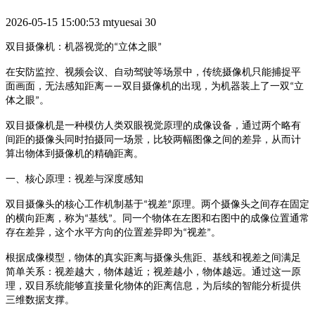
2026-05-15 15:00:53
mtyuesai
30
立体之眼
双目摄像机：机器视觉的
“
”
在安防监控、视频会议、自动驾驶等场景中，传统摄像机只能捕捉平
双目摄像机的出现，为机器装上了一双
立
面画面，无法感知距离
——
“
体之眼
。
”
双目摄像机是一种模仿人类双眼视觉原理的成像设备，通过两个略有
间距的摄像头同时拍摄同一场景，比较两幅图像之间的差异，从而计
算出物体到摄像机的精确距离
。
一、核心原理：视差与深度感知
视差
原理。两个摄像头之间存在固定
双目摄像头的核心工作机制基于
“
”
的横向距离，称为
基线
“
”
。同一个物体在左图和右图中的成像位置通常
视差
存在差异，这个水平方向的位置差异即为
“
”
。
根据成像模型，物体的真实距离与摄像头焦距、基线和视差之间满足
简单关系：视差越大，物体越近；视差越小，物体越远
。通过这一原
理，双目系统能够直接量化物体的距离信息，为后续的智能分析提供
三维数据支撑
。