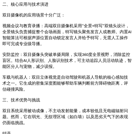
二、核心应用与技术演进
双目摄像机的应用场景十分广泛
：
全景
特写
双镜头设计，
视频会议与教育录播
：高端双目摄像机采用
“
+
”
全景镜头负责捕捉整个会场画面，特写镜头聚焦发言人或教师
。内置
AI
智能算法可根据声源位置自动锁定发言人并给予特写，无需人工操作
即可完成专业级导播
。
度全景视野，消除监控
安防监控
：双目摄像头突破单摄局限，实现
360
盲区
人形识别、人脸识别技术，可主动追踪人员活动轨迹，智
。结合
AI
能区分人与宠物，减少误报
。
车载与机器人
：双目立体视觉是自动驾驶和机器人导航的核心感知技
术之一
。它生成的密集深度图能够帮助车辆判断前方障碍物距离，评
估碰撞风险
。
三、技术优势与挑战
双目系统采用被动成像，不主动发射能量，成本较低且无电磁辐射问
题
。然而，它在弱光、无纹理区域（如白墙）以及恶劣天气下的表现
仍面临挑战
。
结语