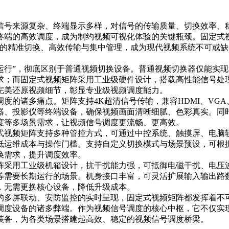
信号来源复杂、终端显示多样，对信号的传输质量、切换效率、
终端的高效调度，成为制约视频可视化体验的关键瓶颈。固定式
号的精准切换、高效传输与集中管理，成为现代视频系统不可或
运行”，彻底区别于普通视频切换设备。普通视频切换器仅能实
求；而固定式视频矩阵采用工业级硬件设计，搭载高性能信号处
完美还原视频细节，彰显专业级视频调度能力。
度的诸多痛点。矩阵支持4K超清信号传输，兼容HDMI、VGA
器、投影仪等终端设备，确保视频画面清晰细腻、色彩真实。同
度等多场景需求，让视频信号调度更流畅、更高效。
式视频矩阵支持多种管控方式，可通过中控系统、触摸屏、电脑
低运维成本与操作门槛。支持自定义切换模式与场景预设，可根
换需求，提升调度效率。
阵采用工业级机箱设计，抗干扰能力强，可抵御电磁干扰、电压波
等需要长期运行的场景。机身接口丰富，可灵活扩展输入输出路
，无需更换核心设备，降低升级成本。
的多屏联动、安防监控的实时呈现，固定式视频矩阵都发挥着不
调度设备的诸多弊端。作为视频信号调度的核心中枢，它不仅实
装备，为各类场景搭建起高效、稳定的视频信号调度桥梁。