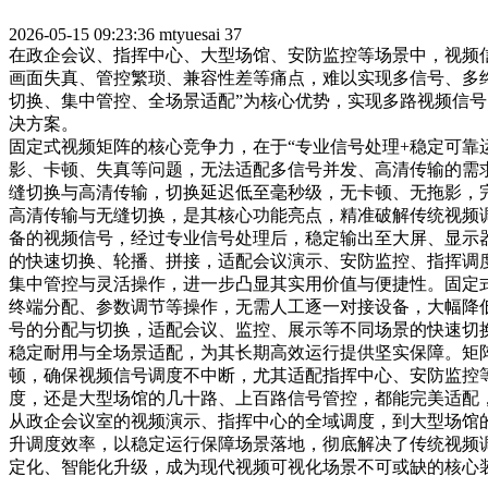
2026-05-15 09:23:36
mtyuesai
37
在政企会议、指挥中心、大型场馆、安防监控等场景中，视频
画面失真、管控繁琐、兼容性差等痛点，难以实现多信号、多
切换、集中管控、全场景适配”为核心优势，实现多路视频信
决方案。
固定式视频矩阵的核心竞争力，在于“专业信号处理+稳定可靠
影、卡顿、失真等问题，无法适配多信号并发、高清传输的需
缝切换与高清传输，切换延迟低至毫秒级，无卡顿、无拖影，
高清传输与无缝切换，是其核心功能亮点，精准破解传统视频调
备的视频信号，经过专业信号处理后，稳定输出至大屏、显示
的快速切换、轮播、拼接，适配会议演示、安防监控、指挥调
集中管控与灵活操作，进一步凸显其实用价值与便捷性。固定
终端分配、参数调节等操作，无需人工逐一对接设备，大幅降
号的分配与切换，适配会议、监控、展示等不同场景的快速切
稳定耐用与全场景适配，为其长期高效运行提供坚实保障。矩
顿，确保视频信号调度不中断，尤其适配指挥中心、安防监控
度，还是大型场馆的几十路、上百路信号管控，都能完美适配
从政企会议室的视频演示、指挥中心的全域调度，到大型场馆
升调度效率，以稳定运行保障场景落地，彻底解决了传统视频
定化、智能化升级，成为现代视频可视化场景不可或缺的核心