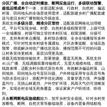
分区广播、全自动定时播放、断网应急运行、多级联动预警、
超低运维成本
于一体，全面适配乡镇、行政村、自然村、偏远
村落、田间地头的全场景使用需求，适配新建乡村广播配套建
设与老旧乡村广播智能化升级改造。
系统支持
多级分层、精准分区管控
，适配基层网格化治理模
式。平台可实现乡镇、村委、自然村多级权限管理，上级可统
一全域播报，村级可独立管控本村区域，权限清晰、分级可
控。支持单村单点播报、多村组合播报、全乡全域播报等多种
模式，可针对性发布村级专属通知、片区农事提醒、全域应急
预警，彻底解决传统广播信息混杂、播报范围不可控的问题，
让村务宣传更精准、基层治理更高效。
搭载无线智能传输技术，部署便捷、覆盖无死角。系统支持
4G云广播、无线调频双重传输模式，无需大规模布线，摆脱
线路束缚，适配乡村分散式居住布局，有效解决偏远村落、山
间地块、田间地头信号盲区问题。户外终端采用专业高音号角
与防水音柱设计，搭配声学优化调校，音量穿透力强、声场覆
盖均匀，无惧山林遮挡、户外空旷环境，风雨天气仍可清晰发
声，实现全村全域无死角覆盖，保证家家户户听得清、听得
到。
具备
断网断电应急续航
能力，筑牢乡村安全底线。针对乡村突
发断电、断网、自然灾害等极端场景，设备内置备用续航电