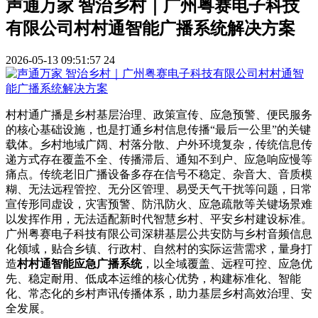
声通万家 智治乡村｜广州粤赛电子科技
有限公司村村通智能广播系统解决方案
2026-05-13 09:51:57
24
村村通广播是乡村基层治理、政策宣传、应急预警、便民服务
的核心基础设施，也是打通乡村信息传播“最后一公里”的关键
载体。乡村地域广阔、村落分散、户外环境复杂，传统信息传
递方式存在覆盖不全、传播滞后、通知不到户、应急响应慢等
痛点。传统老旧广播设备多存在信号不稳定、杂音大、音质模
糊、无法远程管控、无分区管理、易受天气干扰等问题，日常
宣传形同虚设，灾害预警、防汛防火、应急疏散等关键场景难
以发挥作用，无法适配新时代智慧乡村、平安乡村建设标准。
广州粤赛电子科技有限公司深耕基层公共安防与乡村音频信息
化领域，贴合乡镇、行政村、自然村的实际运营需求，量身打
造
村村通智能应急广播系统
，以全域覆盖、远程可控、应急优
先、稳定耐用、低成本运维的核心优势，构建标准化、智能
化、常态化的乡村声讯传播体系，助力基层乡村高效治理、安
全发展。