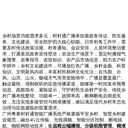
乡村场景功能需求多元，村村通广播承担着政务传达、民生服
务、文化建设、安全防护四大核心职能。日常村务工作中，需
要及时传达政策法规、村务通知、会议安排、人居环境整治要
求，打通基层政务宣传壁垒；农业生产场景下，需定时播报气
象预警、农事指导、农技知识、农产品市场信息，助力农户科
学耕作；乡村文化建设中，可播放红色广播、乡村金曲、科普
知识、文明新风内容，丰富村民精神文化生活；在汛期、台
风、山洪、山火、极端天气等突发险情中，广播是覆盖最广、
触达最快、强制收听的应急传播渠道，能够第一时间发布预警
信息、疏散指令、避险提示，守护村民生命财产安全。传统乡
村广播布线繁琐、功能单一、故障率高，断网断电后彻底失
效，无法实现多级管控与精准播报，难以满足现代乡村常态化
治理与应急避险的双重需求。
广州粤赛村村通智能广播系统严格遵循平安乡村、智慧乡村建
设规范，融合4G云传输、无线调频、智能分区控制、断电续
航、物联网联动技术，集
远程云端播报、分级权限管理、精准