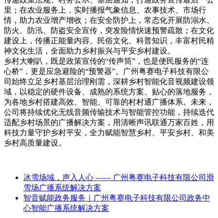
里；在农业服务上，实时播报气象信息、农事技术、市场行
情，助力农业增产增收；在安全防护上，常态化开展防溺水、
防火、防汛、防盗安全宣传，突发险情快速预警疏散；在文化
建设上，传播正能量内容、民俗文化、科普知识，丰富村民精
神文化生活，全面助力乡村振兴与平安乡村建设。
乡村大喇叭，既是政策宣传的“传声筒”，也是便民服务的“连
心桥”，更是应急避险的“预警器”。广州粤赛电子科技有限公
司始终立足乡村基层治理刚需，深耕乡村智能化音视频建设领
域，以稳定的硬件设备、成熟的系统方案、贴心的落地服务，
为各地乡村搭建高效、智能、可靠的村村通广播体系。未来，
公司将持续优化无线音频传输技术与智能管控功能，持续迭代
适配乡村场景的广播解决方案，用清晰声讯联通万家百姓，用
科技力量守护乡村平安，全力赋能智慧乡村、平安乡村、和美
乡村高质量建设。
冰雪场域，声入人心 —— 广州粤赛电子科技有限公司滑
雪场广播系统解决方案
智音赋能政务服务｜广州粤赛电子科技有限公司政务中
心智能广播系统解决方案