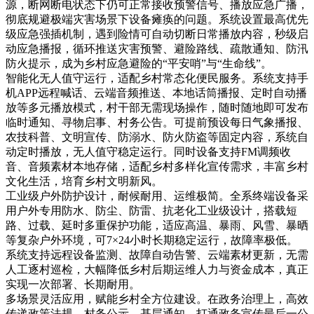
源，断网断电状态下仍可正常接收预警信号、播放应急广播，
彻底规避极端灾害场景下设备瘫痪的问题。系统设置最高优先
级应急强插机制，遇到险情可自动切断日常播放内容，秒级启
动应急播报，循环推送灾害预警、避险路线、疏散通知、防汛
防火提示，成为乡村应急避险的“平安哨”与“生命线”。
智能化无人值守运行，适配乡村常态化便民服务。系统支持手
机APP远程喊话、云端音频推送、本地话筒播报、定时自动播
放等多元播放模式，村干部无需现场操作，随时随地即可发布
临时通知、寻物启事、村务公告。可提前预设每日气象播报、
农技科普、文明宣传、防溺水、防火防盗等固定内容，系统自
动定时播放，无人值守稳定运行。同时设备支持FM调频收
音、音频素材本地存储，适配乡村多样化宣传需求，丰富乡村
文化生活，培育乡村文明新风。
工业级户外防护设计，耐候耐用、运维极简。全系终端设备采
用户外专用防水、防尘、防雷、抗老化工业级设计，搭载短
路、过载、延时多重保护功能，适应高温、暴雨、风雪、暴晒
等复杂户外环境，可7×24小时长期稳定运行，故障率极低。
系统支持远程设备监测、故障自动告警、云端素材更新，无需
人工逐村巡检，大幅降低乡村后期运维人力与资金成本，真正
实现一次部署、长期耐用。
多场景灵活应用，赋能乡村全方位建设。在政务治理上，高效
传递政策法规、村务公示、基层通知，打通政务宣传最后一公