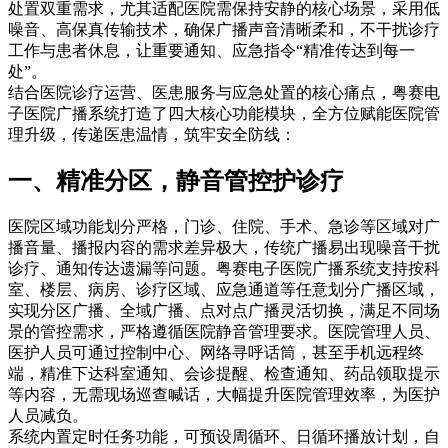
处置双重需求，尤其适配医院需保持安静的核心场景，采用低
噪音、高保真传输技术，确保广播声音清晰柔和，不干扰诊疗
工作与患者休息，让重要通知、应急指令“精准传达到每一
处”。
结合医院诊疗运营、医患服务与应急处置的核心痛点，粤赛电
子医院广播系统打造了四大核心功能模块，全方位赋能医院管
理升级，传递医患温情，筑牢安全防线：
一、精准分区，静音管控护诊疗
医院区域功能划分严格，门诊、住院、手术、急诊等区域对广
播音量、播报内容的需求差异极大，传统广播易出现噪音干扰
诊疗、通知传达遗漏等问题。粤赛电子医院广播系统支持按科
室、楼层、病房、诊疗区域、应急通道等任意划分广播区域，
实现分区广播、全域广播、点对点广播灵活切换，满足不同场
景的管控需求，严格遵循医院静音管理要求。医院管理人员、
医护人员可通过控制中心、网络寻呼话筒，甚至手机远程终
端，精准下达科室通知、会诊提醒、检查通知、药品领取提示
等内容，无需现场巡查喊话，大幅提升医院管理效率，为医护
人员减负。
系统内置定时任务功能，可预设周循环、日循环播放计划，自