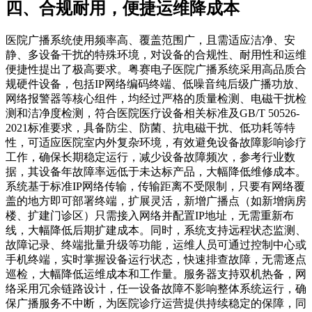
四、合规耐用，便捷运维降成本
医院广播系统使用频率高、覆盖范围广，且需适应洁净、安
静、多设备干扰的特殊环境，对设备的合规性、耐用性和运维
便捷性提出了极高要求。粤赛电子医院广播系统采用高品质合
规硬件设备，包括IP网络编码终端、低噪音纯后级广播功放、
网络报警器等核心组件，均经过严格的质量检测、电磁干扰检
测和洁净度检测，符合医院医疗设备相关标准及GB/T 50526-
2021标准要求，具备防尘、防菌、抗电磁干扰、低功耗等特
性，可适应医院室内外复杂环境，有效避免设备故障影响诊疗
工作，确保长期稳定运行，减少设备故障频次，参考行业数
据，其设备年故障率远低于未达标产品，大幅降低维修成本。
系统基于标准IP网络传输，传输距离不受限制，只要有网络覆
盖的地方即可部署终端，扩展灵活，新增广播点（如新增病房
楼、扩建门诊区）只需接入网络并配置IP地址，无需重新布
线，大幅降低后期扩建成本。同时，系统支持远程状态监测、
故障记录、终端批量升级等功能，运维人员可通过控制中心或
手机终端，实时掌握设备运行状态，快速排查故障，无需逐点
巡检，大幅降低运维成本和工作量。服务器支持双机热备，网
络采用冗余链路设计，任一设备故障不影响整体系统运行，确
保广播服务不中断，为医院诊疗运营提供持续稳定的保障，同