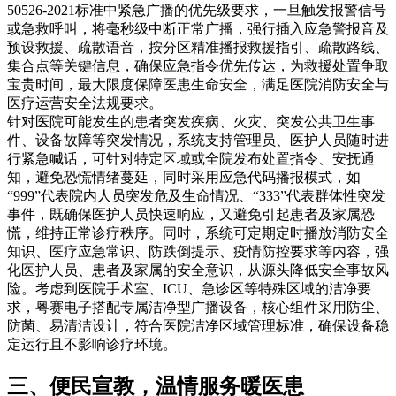
50526-2021标准中紧急广播的优先级要求，一旦触发报警信号
或急救呼叫，将毫秒级中断正常广播，强行插入应急警报音及
预设救援、疏散语音，按分区精准播报救援指引、疏散路线、
集合点等关键信息，确保应急指令优先传达，为救援处置争取
宝贵时间，最大限度保障医患生命安全，满足医院消防安全与
医疗运营安全法规要求。
针对医院可能发生的患者突发疾病、火灾、突发公共卫生事
件、设备故障等突发情况，系统支持管理员、医护人员随时进
行紧急喊话，可针对特定区域或全院发布处置指令、安抚通
知，避免恐慌情绪蔓延，同时采用应急代码播报模式，如
“999”代表院内人员突发危及生命情况、“333”代表群体性突发
事件，既确保医护人员快速响应，又避免引起患者及家属恐
慌，维持正常诊疗秩序。同时，系统可定期定时播放消防安全
知识、医疗应急常识、防跌倒提示、疫情防控要求等内容，强
化医护人员、患者及家属的安全意识，从源头降低安全事故风
险。考虑到医院手术室、ICU、急诊区等特殊区域的洁净要
求，粤赛电子搭配专属洁净型广播设备，核心组件采用防尘、
防菌、易清洁设计，符合医院洁净区域管理标准，确保设备稳
定运行且不影响诊疗环境。
三、便民宣教，温情服务暖医患