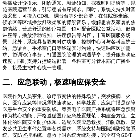
动播放开诊提示、闭诊通知、就诊须知、探视时间提醒等，规
范医院运营节奏，引导患者有序就诊。同时，系统支持实时音
频采集，可接入CD机、调音台等外部音源，在住院部走廊、
候诊区等区域播放舒缓柔和的背景音乐，缓解患者及家属的焦
虑情绪，营造舒适的诊疗氛围；也可配合医院公益活动、健康
讲座等，播放活动通知、讲座预告等内容，丰富医院服务场
景。此外，系统具备双向对讲功能，控制中心可与各科室护士
站、急诊台、手术室门口等终端实时沟通，快速响应医护需
求、协调诊疗事务，打通医院管理的沟通壁垒，提升服务响应
速度，同时支持分控终端部署，各科室可分管本部门广播业
务，接受主控中心统一管理。
二、应急联动，极速响应保安全
医院作为人员密集、诊疗节奏快的特殊场所，突发疾病、火
灾、医疗应急等情况需快速响应、科学处置，应急广播是保障
医患生命安全的重要防线。粤赛电子医院广播系统将应急预警
作为核心功能，严格遵循医疗应急处置规范，构建全方位、立
体化的医院安全防护体系，适配医院应急救援、消防疏散、突
发公共卫生事件处置等各类需求。系统支持与医院消防报警系
统、安防监控系统、急救呼叫系统无缝对接，完全符合GB/T