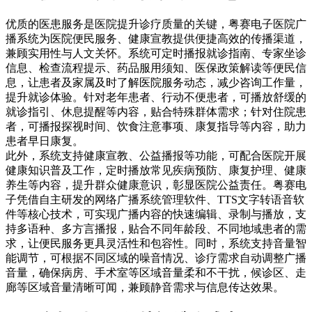
优质的医患服务是医院提升诊疗质量的关键，粤赛电子医院广
播系统为医院便民服务、健康宣教提供便捷高效的传播渠道，
兼顾实用性与人文关怀。系统可定时播报就诊指南、专家坐诊
信息、检查流程提示、药品服用须知、医保政策解读等便民信
息，让患者及家属及时了解医院服务动态，减少咨询工作量，
提升就诊体验。针对老年患者、行动不便患者，可播放舒缓的
就诊指引、休息提醒等内容，贴合特殊群体需求；针对住院患
者，可播报探视时间、饮食注意事项、康复指导等内容，助力
患者早日康复。
此外，系统支持健康宣教、公益播报等功能，可配合医院开展
健康知识普及工作，定时播放常见疾病预防、康复护理、健康
养生等内容，提升群众健康意识，彰显医院公益责任。粤赛电
子凭借自主研发的网络广播系统管理软件、TTS文字转语音软
件等核心技术，可实现广播内容的快速编辑、录制与播放，支
持多语种、多方言播报，贴合不同年龄段、不同地域患者的需
求，让便民服务更具灵活性和包容性。同时，系统支持音量智
能调节，可根据不同区域的噪音情况、诊疗需求自动调整广播
音量，确保病房、手术室等区域音量柔和不干扰，候诊区、走
廊等区域音量清晰可闻，兼顾静音需求与信息传达效果。